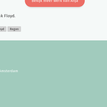
Bekijk meer werk van Anja
k Floyd.
oyd
Regen
E Amsterdam