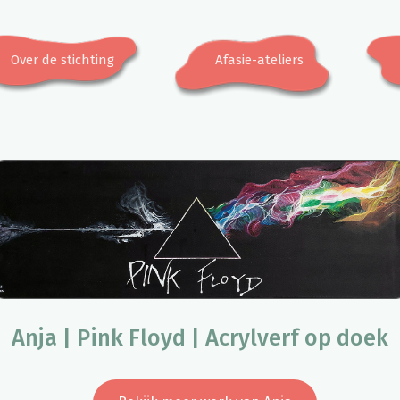
Over de stichting
Afasie-ateliers
Anja | Pink Floyd | Acrylverf op doek