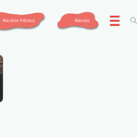
Marline Fritzius
Nieuws
.