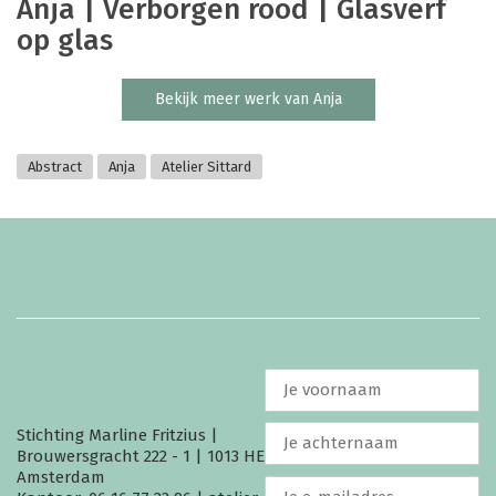
Anja | Verborgen rood | Glasverf
op glas
Bekijk meer werk van Anja
Abstract
Anja
Atelier Sittard
Stichting Marline Fritzius |
Brouwersgracht 222 - 1 | 1013 HE
Amsterdam