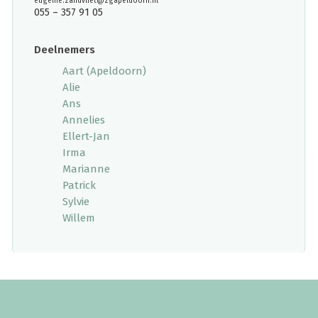
eugenie.zandvliet@zgapeldoorn.nl
055 – 357 91 05
Deelnemers
Aart (Apeldoorn)
Alie
Ans
Annelies
Ellert-Jan
Irma
Marianne
Patrick
Sylvie
Willem