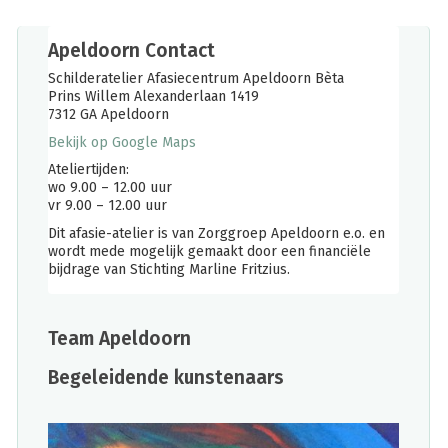
Apeldoorn Contact
Schilderatelier Afasiecentrum Apeldoorn Bèta
Prins Willem Alexanderlaan 1419
7312 GA Apeldoorn
Bekijk op Google Maps
Ateliertijden:
wo 9.00 – 12.00 uur
vr 9.00 – 12.00 uur
Dit afasie-atelier is van Zorggroep Apeldoorn e.o. en
wordt mede mogelijk gemaakt door een financiële
bijdrage van Stichting Marline Fritzius.
Team Apeldoorn
Begeleidende kunstenaars