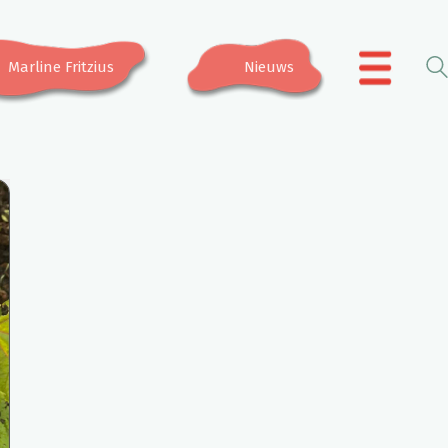
Marline Fritzius
Nieuws
.