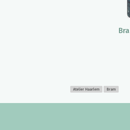
Bra
Atelier Haarlem
Bram