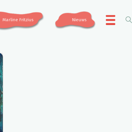
Marline Fritzius
Nieuws
.