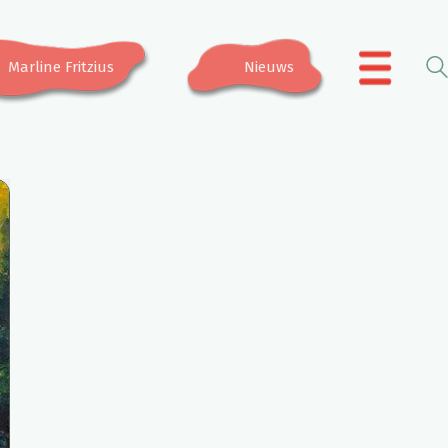
Marline Fritzius
Nieuws
.