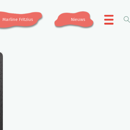
Marline Fritzius
Nieuws
.