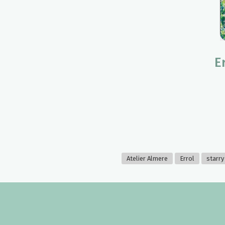
E
Atelier Almere
Errol
starry