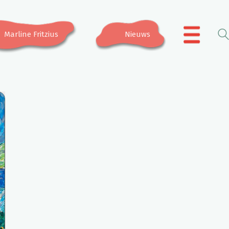
Marline Fritzius
Nieuws
.