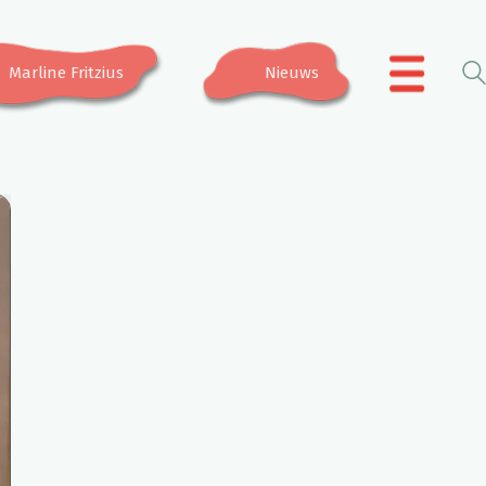
Marline Fritzius
Nieuws
.