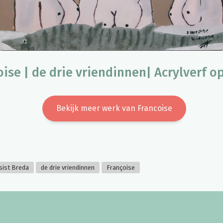
oise | de drie vriendinnen| Acrylverf o
Bekijk meer werk van Francoise
sist Breda
de drie vriendinnen
Françoise