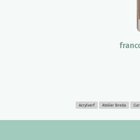
franc
Acrylverf
Atelier Breda
Cur