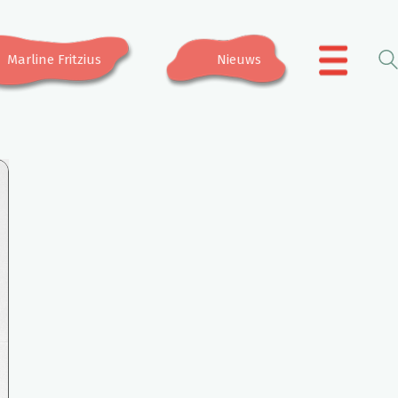
Marline Fritzius
Nieuws
.