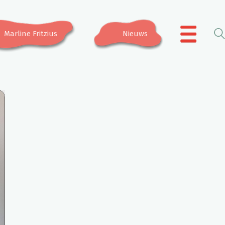
Marline Fritzius
Nieuws
.