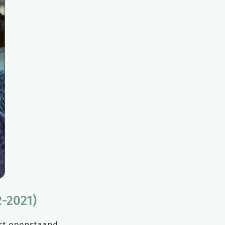
2-2021)
tst openstaand