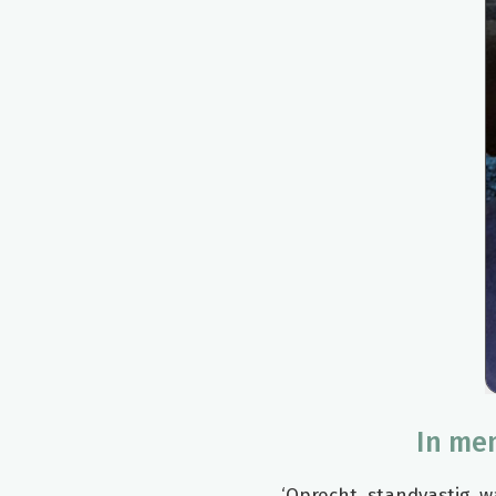
In mem
‘Oprecht, standvastig, 