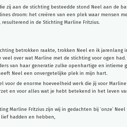
ie zij aan de stichting besteedde stond Neel aan de ba
lines droom: het creëren van een plek waar mensen met
esulterend in de Stichting Marline Fritzius.
tichting betrokken raakte, trokken Neel en ik jarenlang 
e veel over wat Marline met de stichting voor ogen had
ers van haar generatie zulke openhartige en intieme 
eeft Neel een onvergetelijke plek in mijn hart.
el voor de enorme hoeveelheid werk die jij voor Marlin
rzet en voor alles wat je hebt betekend in het leven va
ng Marline Fritzius zijn wij in gedachten bij ‘onze’ Nee
 lief hadden en hebben,