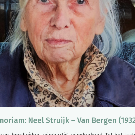
oriam: Neel Struijk – Van Bergen (193
warm, bescheiden, ruimhartig, ruimdenkend. Tot het laa