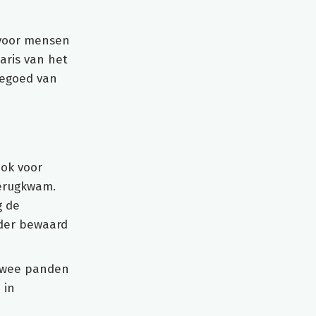
 voor mensen
aris van het
tegoed van
ook voor
terugkwam.
g de
lder bewaard
 twee panden
 in