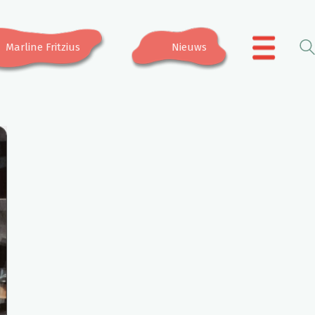
Marline Fritzius
Nieuws
.