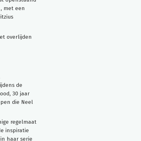
n, met een
itzius
et overlijden
t
ijdens de
ood, 30 jaar
ppen die Neel
nige regelmaat
e inspiratie
in haar serie