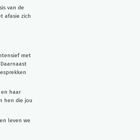
sis van de
 afasie zich
intensief met
. Daarnaast
gesprekken
e en haar
n hen die jou
l en leven we