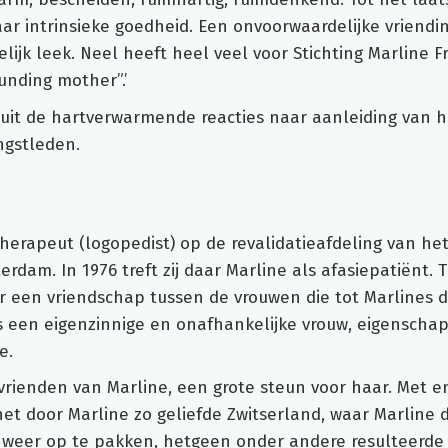
ar intrinsieke goedheid. Een onvoorwaardelijke vriendi
elijk leek. Neel heeft heel veel voor Stichting Marline Fr
unding mother”.’
p uit de hartverwarmende reacties naar aanleiding van h
ngstleden.
herapeut (logopedist) op de revalidatieafdeling van he
rdam. In 1976 treft zij daar Marline als afasiepatiënt. T
 een vriendschap tussen de vrouwen die tot Marlines d
as een eigenzinnige en onafhankelijke vrouw, eigenscha
e.
rienden van Marline, een grote steun voor haar. Met e
et door Marline zo geliefde Zwitserland, waar Marline d
 weer op te pakken, hetgeen onder andere resulteerde 