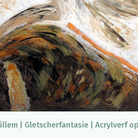
illem | Gletscherfantasie | Acrylverf o