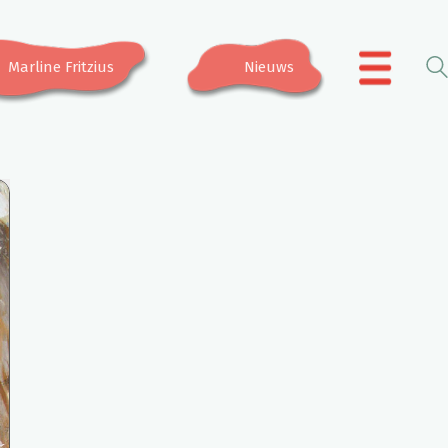
Marline Fritzius
Nieuws
.