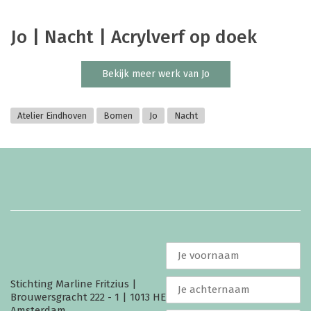
Jo | Nacht | Acrylverf op doek
Bekijk meer werk van Jo
Atelier Eindhoven
Bomen
Jo
Nacht
Stichting Marline Fritzius |
Brouwersgracht 222 - 1 | 1013 HE
Amsterdam