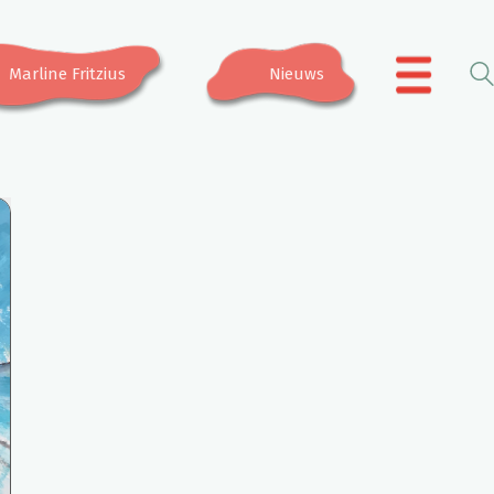
Marline Fritzius
Nieuws
.