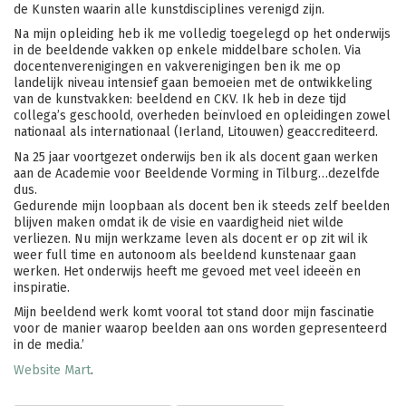
de Kunsten waarin alle kunstdisciplines verenigd zijn.
Na mijn opleiding heb ik me volledig toegelegd op het onderwijs
in de beeldende vakken op enkele middelbare scholen. Via
docentenverenigingen en vakverenigingen ben ik me op
landelijk niveau intensief gaan bemoeien met de ontwikkeling
van de kunstvakken: beeldend en CKV. Ik heb in deze tijd
collega’s geschoold, overheden beïnvloed en opleidingen zowel
nationaal als internationaal (Ierland, Litouwen) geaccrediteerd.
Na 25 jaar voortgezet onderwijs ben ik als docent gaan werken
aan de Academie voor Beeldende Vorming in Tilburg…dezelfde
dus.
Gedurende mijn loopbaan als docent ben ik steeds zelf beelden
blijven maken omdat ik de visie en vaardigheid niet wilde
verliezen. Nu mijn werkzame leven als docent er op zit wil ik
weer full time en autonoom als beeldend kunstenaar gaan
werken. Het onderwijs heeft me gevoed met veel ideeën en
inspiratie.
Mijn beeldend werk komt vooral tot stand door mijn fascinatie
voor de manier waarop beelden aan ons worden gepresenteerd
in de media.’
Website Mart
.