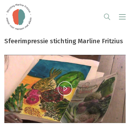
Sfeerimpressie stichting Marline Fritzius
Play
Video