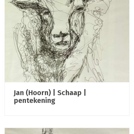
Jan (Hoorn) | Schaap |
pentekening