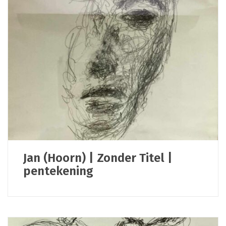
Jan (Hoorn) | Zonder Titel |
pentekening