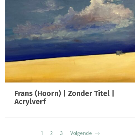
Frans (Hoorn) | Zonder Titel |
Acrylverf
1
2
3
Volgende