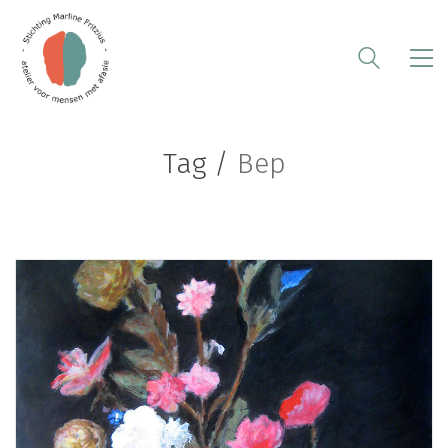
Tag /
Bep