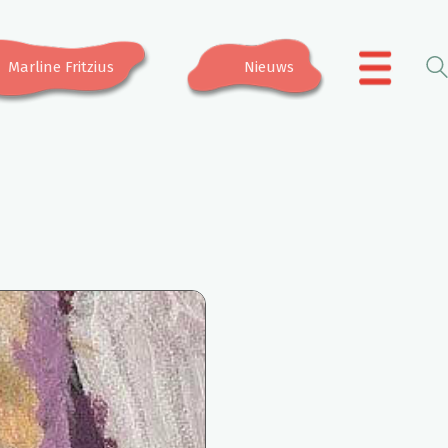
Marline Fritzius
Nieuws
.