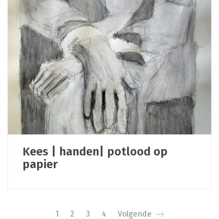
Kees | handen| potlood op
papier
1
2
3
4
Volgende