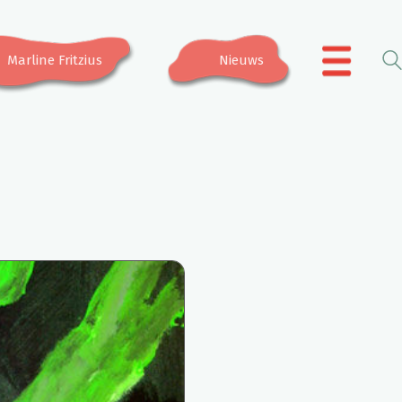
Marline Fritzius
Nieuws
.