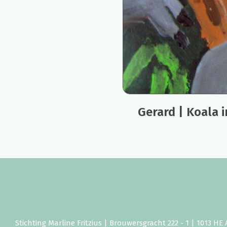
Gerard | Koala 
Stichting Marline Fritzius | Brouwersgracht 222 - 1 | 1013 H