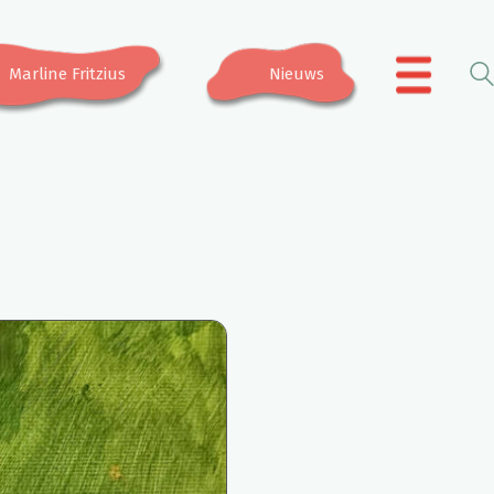
Marline Fritzius
Nieuws
.