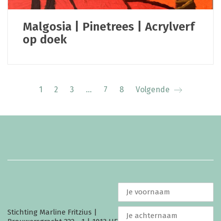
Malgosia | Pinetrees | Acrylverf
op doek
1
2
3
…
7
8
Volgende
Stichting Marline Fritzius |