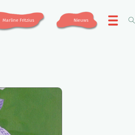
Marline Fritzius
Nieuws
.