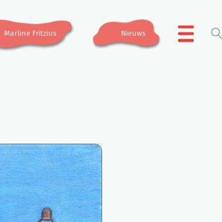
Marline Fritzius
Nieuws
.