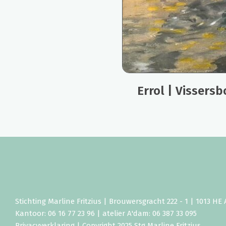
Errol | Vissersb
Stichting Marline Fritzius | Brouwersgracht 222 - 1 | 1013 H
Kantoor: 06 16 77 23 96 | atelier A'dam: 06 387 33 095
Privacyverklaring
| Copyright 2025 Stg Marline Fritzius