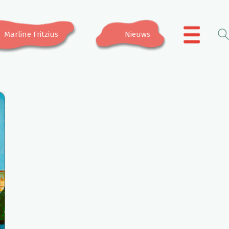
Marline Fritzius
Nieuws
.