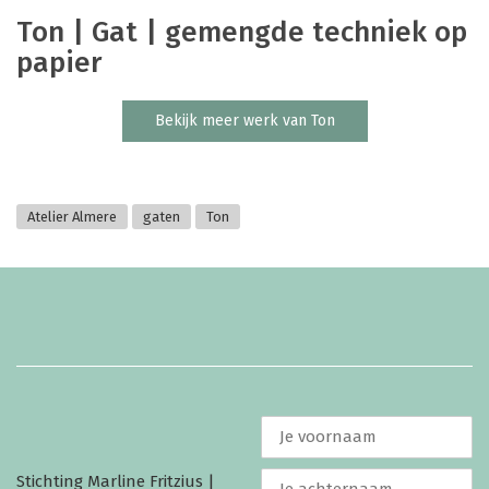
Ton | Gat | gemengde techniek op
papier
Bekijk meer werk van Ton
Atelier Almere
gaten
Ton
Stichting Marline Fritzius |