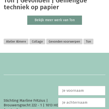
Ton | Gevonden | Gemengde
techniek op papier
Bekijk meer werk van Ton
Atelier Almere
Collage
Gevonden voorwerpen
Ton
Stichting Marline Fritzius |
Brouwersgracht 222 - 1 | 1013 HE