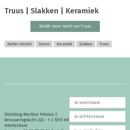
Truus | Slakken | Keramiek
Bekijk meer werk van Truus
Atelier Utrecht
Dieren
Keramiek
Slakken
Truus
Stichting Marline Fritzius |
Brouwersgracht 222 - 1 | 1013 HE
Amsterdam