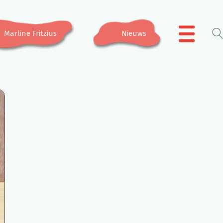
Marline Fritzius
Nieuws
.