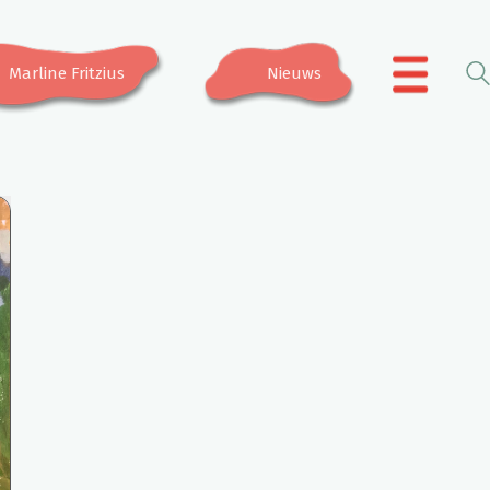
Marline Fritzius
Nieuws
.