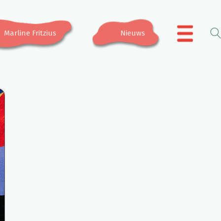
Marline Fritzius
Nieuws
.