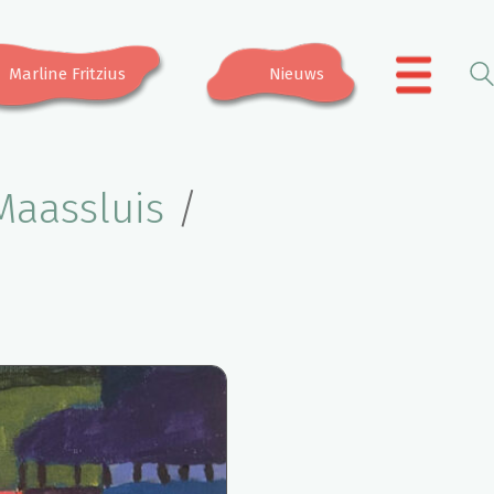
Marline Fritzius
Nieuws
.
Maassluis
/