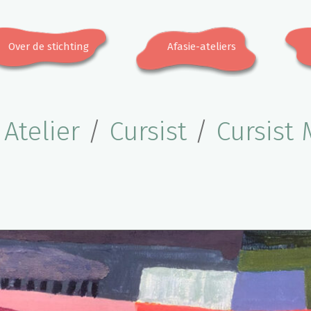
Over de stichting
Afasie-ateliers
/
Atelier
/
Cursist
/
Cursist 