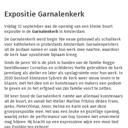
Expositie Garnalenkerk
Vrijdag 12 september was de opening van een kleine buurt
expositie in de
Garnalenkerk
in Amsterdam.
De Garnalenkerk werd begin 18e eeuw gebouwd als schuilkerk
voor katholieken in protestants Amsterdam. Garnalenpelsters
uit de Jordaan namen er vaak hun werk mee naartoe, waardoor
de kerk haar opvallende bijnaam kreeg.
Sinds de jaren ’60 is de plek in handen van de familie Rogge:
beeldhouwer Cornelius en schilderes Yvette gebruikten de kerk
jarenlang als atelier en later als opslagruimte voor hun werk. In
2020 besloot kleinzoon Sybren de kerk weer nieuw leven in te
blazen, met het idee om er kunstenaars en makers een podium
te geven en zo het erfgoed van zijn familie voort te zetten.
Dit keer bood de Garnalenkerk ruimte aan allemaal kunstenaars
uit de buurt, en vanuit het Atelier Marline Fritzius deden Frans,
Janko, Pieter,Yilmaz, Amor, Helma en Karin ook aan deze
groepsexpositie mee. Het was een leuke en gezellige opening,
waarbij zeker de performance van Guy Sonnen niet onvermeld
mag blijven. Hij bracht op een expressieve wijze een mooi lied
van Pushkin ten gehore!