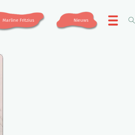
Marline Fritzius
Nieuws
.