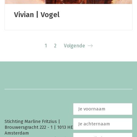
Vivian | Vogel
1
2
Volgende
Stichting Marline Fritzius |
Brouwersgracht 222 - 1 | 1013 HE
Amsterdam