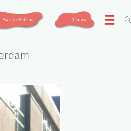
Marline Fritzius
Nieuws
.
terdam