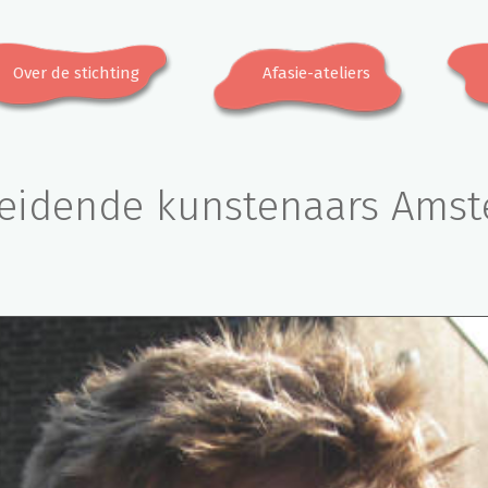
Over de stichting
Afasie-ateliers
eidende kunstenaars Ams