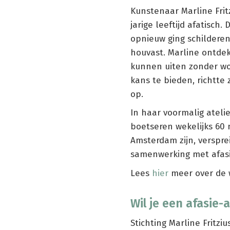
Kunstenaar Marline Frit
jarige leeftijd afatisch. 
opnieuw ging schildere
houvast. Marline ontdekt
kunnen uiten zonder wo
kans te bieden, richtte z
op.
In haar voormalig ateli
boetseren wekelijks 60
Amsterdam zijn, verspre
samenwerking met afasi
Lees
hier
meer over de w
Wil je een afasie-
Stichting Marline Fritzi