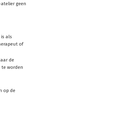
-atelier geen
is als
herapeut of
waar de
n te worden
n op de