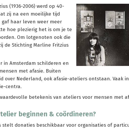
zius (1936-2006) werd op 40-
Dat zij na een moeilijke tijd
n gaf haar leven weer meer
e hoe plezierig het is om je te
orden. Om lotgenoten ook die
ij de Stichting Marline Fritzius
er in Amsterdam schilderen en
 mensen met afasie. Buiten
id over Nederland, ook afasie-ateliers ontstaan. Vaak in
e-centra.
aardevolle betekenis van ateliers voor mensen met af
atelier beginnen & coördineren?
us stelt donaties beschikbaar voor organisaties of particu