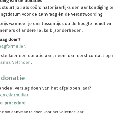
ding van de donaties
us stuurt jou als coördinator jaarlijks een aankondiging o
tingsdatum voor de aanvraag én de verantwoording.
prijs wanneer je ons tussentijds op de hoogte houdt van
lnemers of andere leuke bijzonderheden.
raag doen?
aagformulier.
erste keer een donatie aan, neem dan eerst contact op
anna Velthoen
.
 donatie
nancieel verslag doen van het afgelopen jaar?
gingsformulier
.
ie-procedure
g om aanvraag te doen voor het volgende jaar.