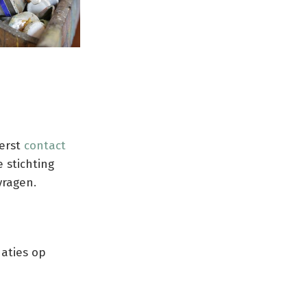
eerst
contact
e stichting
vragen.
naties op