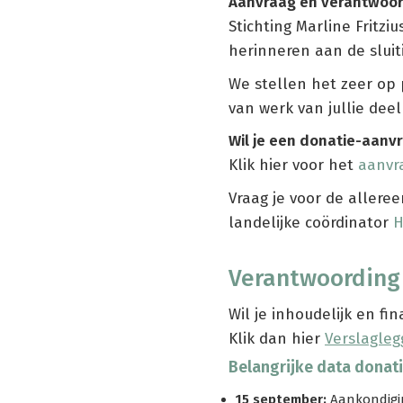
Aanvraag en verantwoor
Stichting Marline Fritzi
herinneren aan de slui
We stellen het zeer op 
van werk van jullie dee
Wil je een donatie-aanv
Klik hier voor het
aanvr
Vraag je voor de allere
landelijke coördinator
H
Verantwoording
Wil je inhoudelijk en fi
Klik dan hier
Verslagleg
Belangrijke data donat
15 september:
Aankondigin