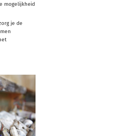
de mogelijkheid
zorg je de
nemen
het