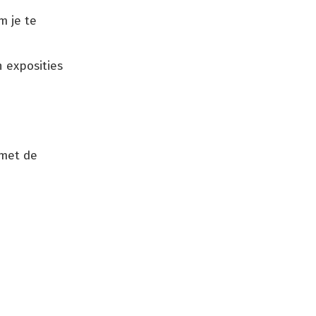
m je te
 exposities
 met de