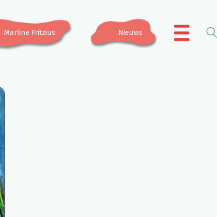
Marline Fritzius
Nieuws
.