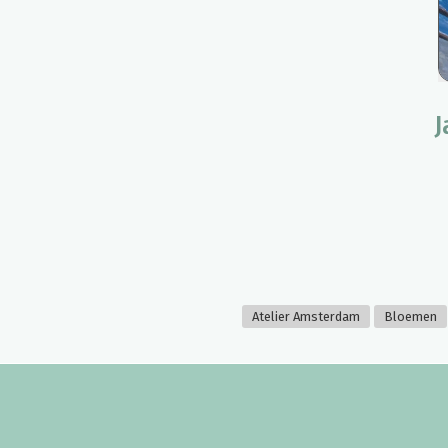
J
Atelier Amsterdam
Bloemen